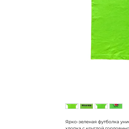
Ярко-зеленая футболка унис
хлопка с круглой горловин