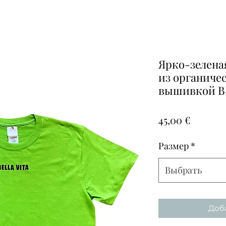
Ярко-зелена
из органичес
вышивкой B
Цена
45,00 €
Размер
*
Выбрать
Доба