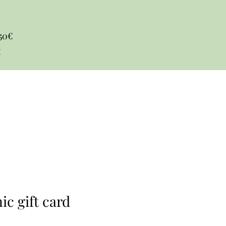
50€
​
c gift card