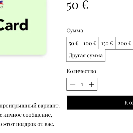
50 €
Сумма
50 €
100 €
150 €
200 €
Другая сумма
Количество
К о
еспроигрышный вариант.
е личное сообщение,
 этот подарок от вас.