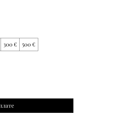
300 €
500 €
плате