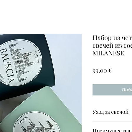
Набор из че
свечей из со
MILANESE
Цена
99,00 €
Доба
Уход за свечой
1.
Зажигая свечу 
Преимущества 
пока воск распл