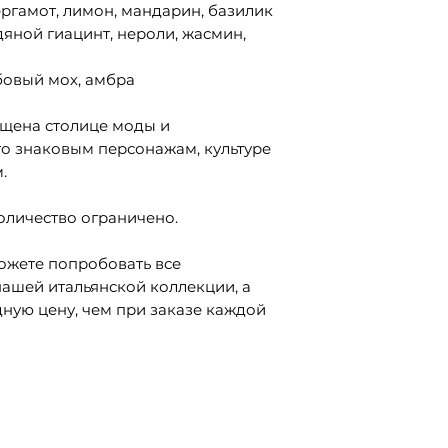
ергамот, лимон, мандарин, базилик
дяной гиацинт, нероли, жасмин,
бовый мох, амбра
щена столице моды и
го знаковым персонажам, культуре
.
оличество ограничено.
можете попробовать все
ашей итальянской коллекции, а
дную цену, чем при заказе каждой