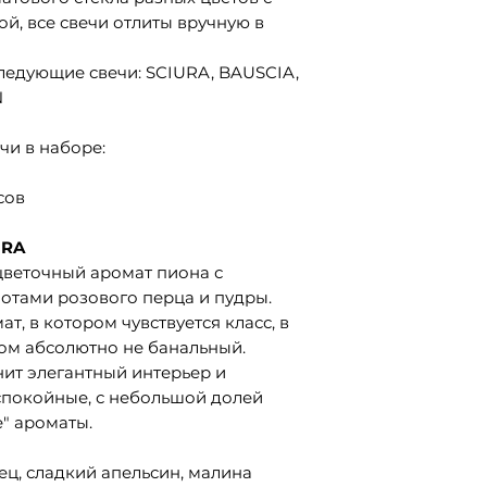
может перегретьс
й, все свечи отлиты вручную в
можно заново за
наслаждаться ар
ледующие свечи: SCIURA, BAUSCIA,
N
Благодаря этим 
дольше, а вы по
чи в наборе:
удовольствие от
сов
URA
 цветочный аромат пиона с
отами розового перца и пудры.
т, в котором чувствуется класс, в
том абсолютно не банальный.
нит элегантный интерьер и
 спокойные, с небольшой долей
" ароматы.
ец, сладкий апельсин, малина