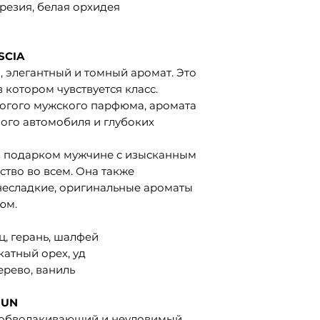
фрезия, белая орхидея
SCIA
, элегантный и томный аромат. Это
 котором чувствуется класс.
рогого мужского парфюма, аромата
ого автомобиля и глубоких
ым подарком мужчине с изысканным
ство во всем. Она также
 несладкие, оригинальные ароматы
юм.
ц, герань, шалфей
катный орех, уд
ерево, ваниль
IUN
, обволакивающий и неуловимый,