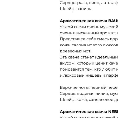
Сердце: роза, пион, лотос, 
Шлейф: ваниль
Ароматическая свеча BAU
У этой свечи очень мужской
очень изысканный аромат, в
Представьте себе смесь до
кожи салона нового люксов
древесных нот.
Эта свеча станет идеальн
вкусом, который ценит каче
понравится тем, кто любит
и люксовый нишевый парф
Верхние ноты: черный пере
Сердце: водяная лилия, мус
Шлейф: кожа, сандаловое д
Ароматическая свеча NEB
У этой свечи очень свежий