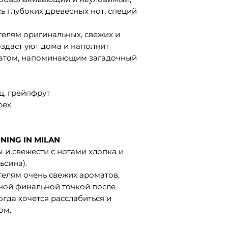
сь глубоких древесных нот, специй
телям оригинальных, свежих и
оздаст уют дома и наполнит
атом, напоминающим загадочный
ц, грейпфрут
рех
NING IN MILAN
ы и свежести с нотами хлопка и
ьсина).
телям очень свежих ароматов,
ьной финальной точкой после
гда хочется расслабиться и
ом.