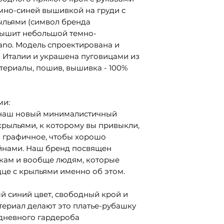
емно-синей вышивкой на груди с
ыльями (символ бренда
вышит небольшой темно-
ano. Модель спроектирована и
в Италии и украшена пуговицами из
териалы, пошив, вышивка - 100%
ми:
 наш новый минималистичный
 крыльями, к которому вы привыкли,
 графичное, чтобы хорошо
айнами. Наш бренд посвящен
икам и вообще людям, которые
дце с крыльями именно об этом.
й синий цвет, свободный крой и
ериал делают это платье-рубашку
дневного гардероба