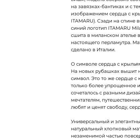
на завязках-бантиках и с т
изображением сердца с кр
ITAMARU). Сзади на спине 
синий логотип ITAMARU Mil
сшита в миланском ателье 
настоящего перламутра. Ма
сделано в Италии.
О символе сердца с крылья
На новых рубашках вышит
символ. Это то же сердце с
только более упрощенное и
сочеталось с разными диз
мечтателям, путешественн
любят и ценят свободу, сер
Универсальный и элегантны
натуральный хлопковый мат
незаменимой частью повсе