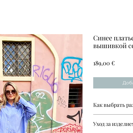
Синее плать
вышивкой с
Цена
189,00 €
Доба
Как выбрать ра
Эта модель пред
Уход за издели
размере, фасон 
свободный
.
Подх