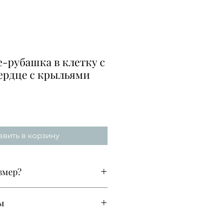
е-рубашка в клетку с
ердце с крыльями
вить в корзину
змер?
ставлена в единственном
ем
оверсайз,
одит на все размеры - от S