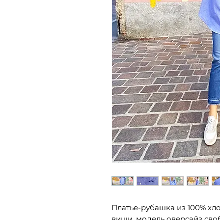
Платье-рубашка из 100% хл
виши, модель оверсайз сво