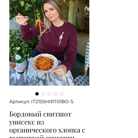
Артикул: IT21SSHIRT01BO-S
Бордовый свитшот
унисекс из
органического хлопка с
вышивкой спагетти