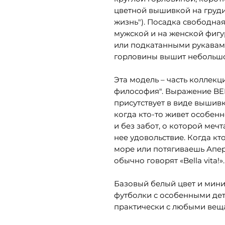
цветной вышивкой на груди
жизнь"). Посадка свободная
мужской и на женской фигу
или подкатанными рукавами
горловины вышит небольшо
Эта модель – часть коллекц
философия". Выражение BEL
присутствует в виде вышивк
когда кто-то живет особен
и без забот, о которой мечт
нее удовольствие. Когда кто
море или потягиваешь Апер
обычно говорят «Bella vita!».
Базовый белый цвет и мин
футболки с особенными дет
практически с любыми веща