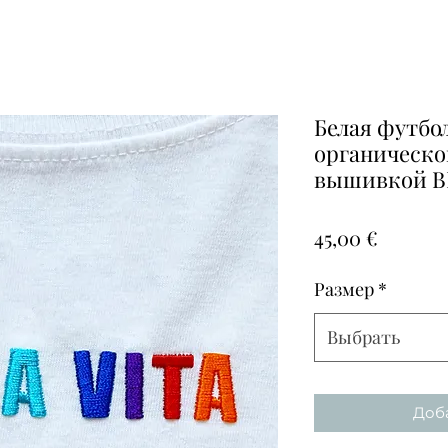
Белая футбо
органическо
вышивкой B
Цена
45,00 €
Размер
*
Выбрать
Доба