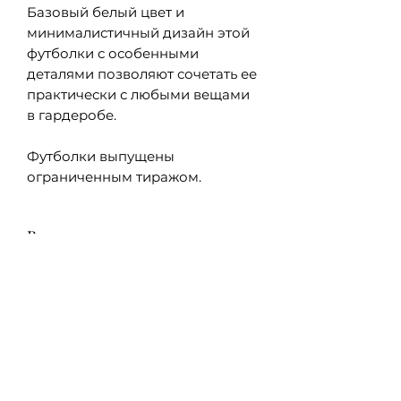
Базовый белый цвет и
минималистичный дизайн этой
футболки с особенными
деталями позволяют сочетать ее
практически с любыми вещами
в гардеробе.
Футболки выпущены
ограниченным тиражом.
В чем преимущества
органического хлопка?
Органический хлопок
Как выбрать размер?
выращивается натуральный
способом без применения
Размеры этих футболок
пестицидов, химикатов и
Уход за изделием
являются мужскими, поэтому на
лишних удобрений, что
женской фигуре посадка будет
позволяет сохранять экологию и