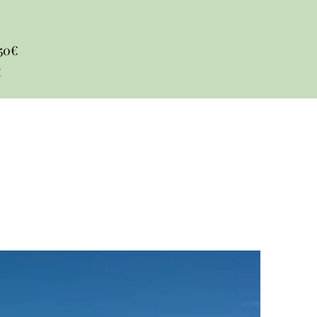
50€
​