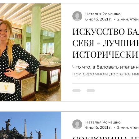
Наталья Ромашко
6 нояб. 2021 г.
2 мин. чте
ИСКУССТВО БА
СЕБЯ - ЛУЧШИ
ИСТОРИЧЕСКИЙ
КОНДИТЕРСКИ
Что что, а баловать италья
при скромном достатке ни
себе в чашечке кофе в баре
еще...
Наталья Ромашко
6 нояб. 2021 г.
2 мин. чте