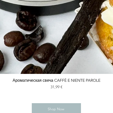
Ароматическая свеча CAFFÈ E NIENTE PAROLE
Цена
31,99 €
Shop Now