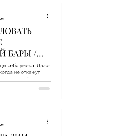
ния
ЛОВАТЬ
Е
 БАРЫ /
Е МИЛАНА
нцы себя умеют. Даже
когда не откажут
, а если выбрать
ния